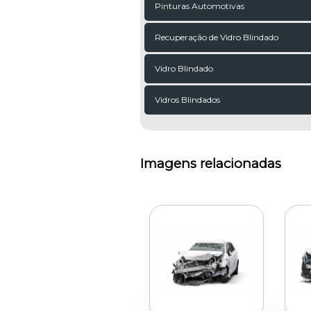
Pinturas Automotivas
Recuperação de Vidro Blindado
Vidro Blindado
Vidros Blindados
Imagens relacionadas