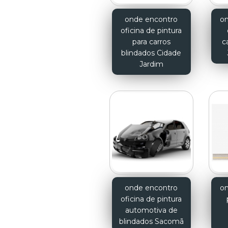
onde encontro
on
oficina de pintura
para carros
c
blindados Cidade
Jardim
onde encontro
on
oficina de pintura
automotiva de
blindados Sacomã