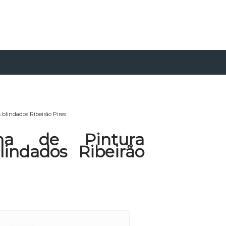
 blindados Ribeirão Pires
na de Pintura
indados Ribeirão