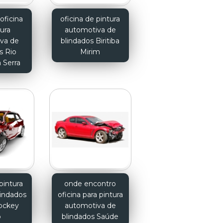
oficina
oficina de pintura
tura
automotiva de
va de
blindados Biritiba
s Rio
Mirim
 Serra
pintura
onde encontro
lindados
oficina para pintura
Jockey
automotiva de
b
blindados Saúde