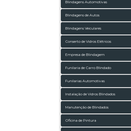
Blindagens Automotivas
Blindagens de Autos
Blindagens Veiculares
Conserto de Vidros Elétricos
Empresa de Blindagem
Funilaria de Carro Blindado
Funilarias Automotivas
Instalação de Vidros Blindados
Manutenção de Blindados
Oficina de Pintura