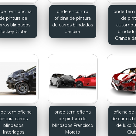
de tem oficina
onde encontro
onde tem 
de pintura de
oficina de pintura
de pin
arros blindados
de carros blindados
automoti
Jockey Clube
Jandira
blindado
Grande da
de tem oficina
onde tem oficina
oficina de 
pintura carros
de pintura de
de carros b
blindados
blindados Francisco
de luxo 
Interlagos
Morato
Clu